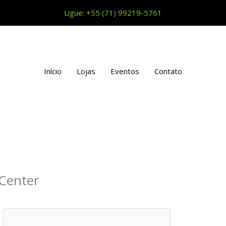
Ligue:
+55 (71) 99219-5761
Início
Lojas
Eventos
Contato
 Center