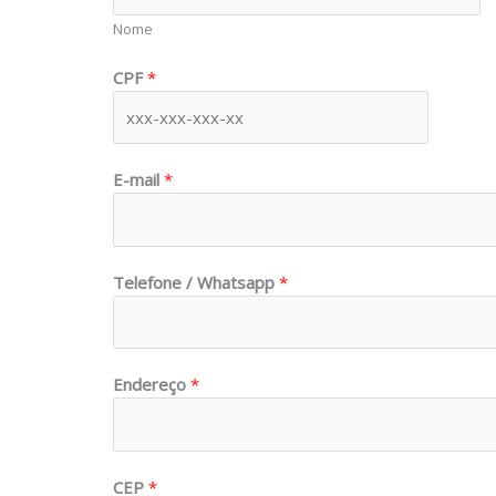
Nome
CPF
*
E-mail
*
Telefone / Whatsapp
*
E
Endereço
*
n
d
e
r
CEP
*