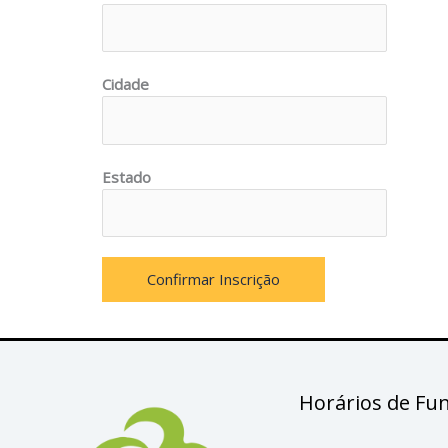
e
ç
o
/
Cidade
C
P
F
Estado
Confirmar Inscrição
Horários de Fu