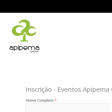
Início
Formulário
Ir
Formulário
para
o
conteúdo
Inscrição - Eventos Apipema
Nome Completo
*