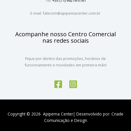
Tel:
+55 (71) 99219-5761
E-mail: falecom@apipemacenter.com.br
Acompanhe nosso Centro Comercial
nas redes sociais
Fique por dentro das promoções, horários de
funcionamento e novidades em primeira mão!
Copyright © 2026 Apipema Center| Desenvolvido por:
Criade
Comunicação e Design